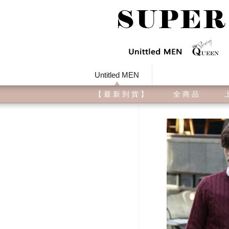
Untitled MEN
【 最 新 到 貨 】
全 商 品
上