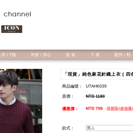
衣 / T恤
外套 / 背心
套 裝
下 著
配件 / 鞋
「現貨」純色麻花針織上衣 ( 四色
商品編號：
UTAHK039
原價：
NTD 1180
NTD 708
優惠價：
現貨區#超值最
款式：
黑-L