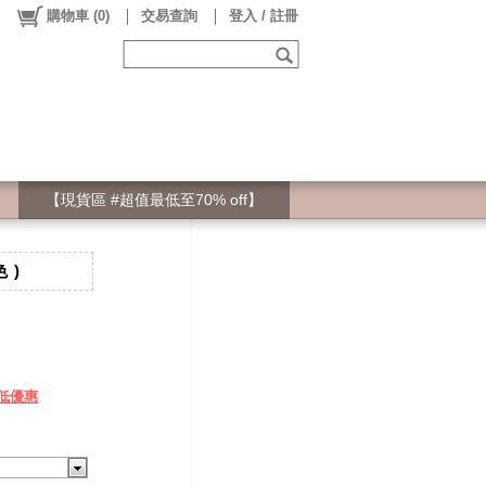
購物車
(
0
)
交易查詢
登入 / 註冊
【現貨區 #超值最低至70% off】
 )
低優惠