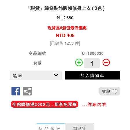
「現貨」線條裝飾圓領修身上衣 ( 3色 )
NTD 680
現貨區#超值最低優惠
NTD 408
[已銷售 1253 件]
商品編號
UT1806030
數量
加入購物車
收藏
全館購物滿2000元，即享免運費
...詳細內容
商品敘述
問與答