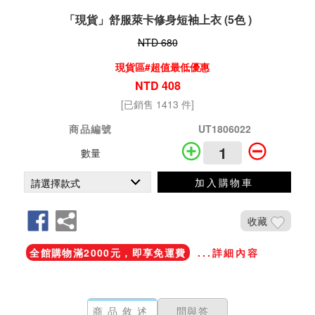
「現貨」舒服萊卡修身短袖上衣 (5色 )
NTD 680
現貨區#超值最低優惠
NTD 408
[已銷售 1413 件]
商品編號
UT1806022
數量
加入購物車
收藏
全館購物滿2000元，即享免運費
...詳細內容
商品敘述
問與答