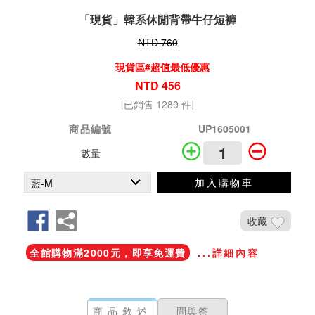
「現貨」韓系休閒背帶牛仔短褲
NTD 760
現貨區#超值最低優惠
NTD 456
[已銷售 1289 件]
商品編號
UP1605001
數量
加入購物車
收藏
全館購物滿2000元，即享免運費
...詳細內容
商品敘述
問與答