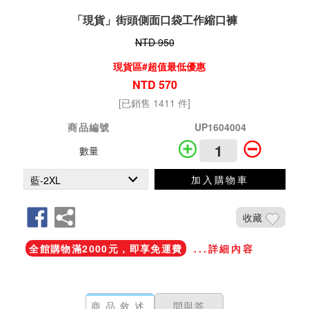
「現貨」街頭側面口袋工作縮口褲
NTD 950
現貨區#超值最低優惠
NTD 570
[已銷售 1411 件]
商品編號
UP1604004
數量
加入購物車
收藏
全館購物滿2000元，即享免運費
...詳細內容
商品敘述
問與答