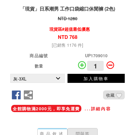
「現貨」日系潮男 工作口袋縮口休閒褲 (2色)
NTD 1280
現貨區#超值最低優惠
NTD 768
[已銷售 1176 件]
商品編號
UP1709010
數量
加入購物車
收藏
全館購物滿2000元，即享免運費
...詳細內容
商品敘述
問與答