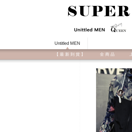
Untitled MEN
【 最 新 到 貨 】
全 商 品
上