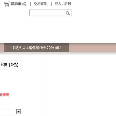
購物車
(
0
)
交易查詢
登入 / 註冊
【現貨區 #超值最低至70% off】
衣 (2色)
低優惠