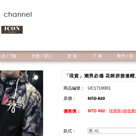
衣 / T恤
外套 / 背心
套 裝
下 著
配件 / 鞋
「現貨」潮男必備 花柄拼接連帽上
商品編號：
UC1710001
原價：
NTD 820
NTD 492
優惠價：
現貨區#超值最
款式：
黑-XL