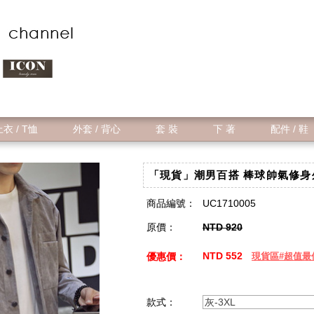
衣 / T恤
外套 / 背心
套 裝
下 著
配件 / 鞋
「現貨」潮男百搭 棒球帥氣修身外
商品編號：
UC1710005
原價：
NTD 920
NTD 552
優惠價：
現貨區#超值最
款式：
灰-3XL