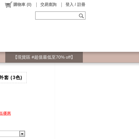
購物車
(
0
)
交易查詢
登入 / 註冊
【現貨區 #超值最低至70% off】
套 (3色)
低優惠