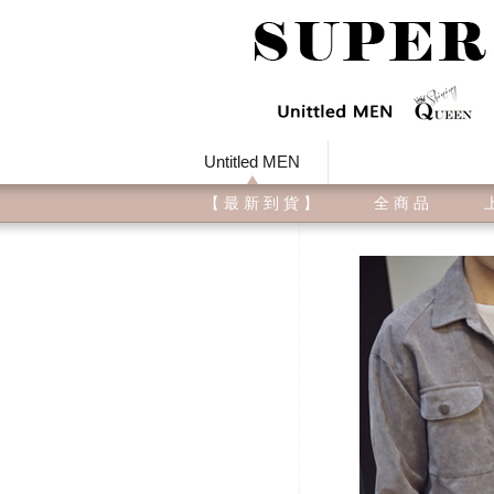
Untitled MEN
【 最 新 到 貨 】
全 商 品
上