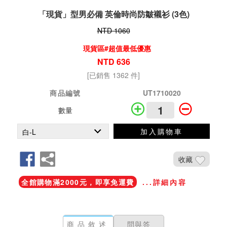
「現貨」型男必備 英倫時尚防皺襯衫 (3色)
NTD 1060
現貨區#超值最低優惠
NTD 636
[已銷售 1362 件]
商品編號
UT1710020
數量
加入購物車
收藏
全館購物滿2000元，即享免運費
...詳細內容
商品敘述
問與答